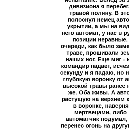
дивизиона я перебе
травой поляну. В эт
полоснул немец авт
укрытии, а мы на вид
него автомат, у нас в 
позиции неравные.
очереди, как было зам
траве, прошивали зе
наших ног. Еще миг -
командир падает, исчез
секунду и я падаю, но 
глубокую воронку от 
высокой травы ранее 
же. Оба живы. А авт
растущую на верхнем 
в воронке, наверн
мертвецами, либо
автоматчик подумал, 
перенес огонь на друг