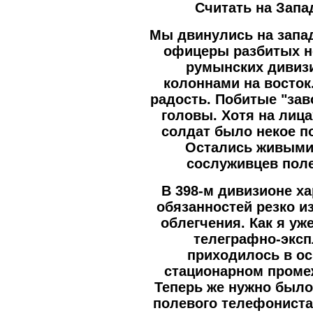
Считать на Запа
Мы двинулись на запа
офицеры разбитых н
румынских дивиз
колоннами на восток
радость. Побитые "зав
головы. Хотя на лиц
солдат было некое п
Остались живыми,
сослуживцев поле
В 398-м дивизионе х
обязанностей резко и
облегчения. Как я уже
телеграфно-эксп
приходилось в о
стационарном проме
Теперь же нужно был
полевого телефониста