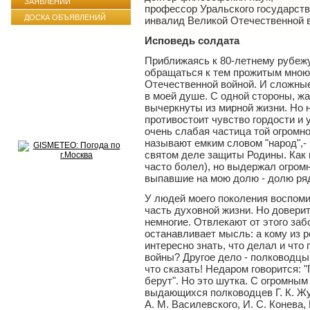
ЗАЯВЛЕНИЙ
профессор Уральского государств
ДОСКА ОБЪЯВЛЕНИЙ
инвалид Великой Отечественной 
Исповедь солдата
Приближаясь к 80-летнему рубежу
обращаться к тем прожитым мною 
Отечественной войной. И сложные
в моей душе. С одной стороны, жа
вычеркнуты из мирной жизни. Но н
противостоит чувство гордости и у
очень слабая частица той огромн
называют емким словом "народ",- 
святом деле защиты Родины. Как 
часто болел), но выдержал огром
выпавшие на мою долю - долю ряд
У людей моего поколения воспом
часть духовной жизни. Но довери
немногие. Отвлекают от этого заб
останавливает мысль: а кому из 
интересно знать, что делал и что
войны? Другое дело - полководцы,
что сказать! Недаром говорится: 
берут". Но это шутка. С огромны
выдающихся полководцев Г. К. Жук
А. М. Василевского, И. С. Конева,