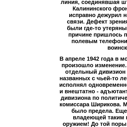
линия, соединявшая ш
Калининского фрон
исправно дежурил н
связи. Дефект зрени
были где-то утеряны
причине пришлось п
полевым телефонис
воинск
В апреле 1942 года в 
произошло изменение.
отдельный дивизион 
названных с чьей-то ле
исполнял одновременн
и внештатно - адъютан
дивизиона по политиче
комиссара Ширикова. М
было предела. Еще
владеющей таким 
оружием! До той поры