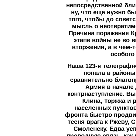
непосредственной бли
ну, что еще нужно б
того, чтобы до совет
мысль о неотвратим
Причина поражения К
этапе войны не во 
вторжения, а в чем-
особого
Наша 123-я телеграфн
попала в районы
сравнительно благоп
Армия в начале
контрнаступление. Вы
Клина, Торжка и 
населенных пунктов
фронта быстро продвиг
тесня врага к Ржеву, 
Смоленску. Едва ус
проводную связь, как