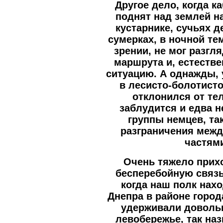
Другое дело, когда к
поднят над землей на
кустарнике, сучьях де
сумерках, в ночной те
зрении, не мог разгл
маршрута и, естеств
ситуацию. А однажды, 
в лесисто-болотист
отклонился от те
заблудится и едва н
группы немцев, та
разграничения меж
частям
Очень тяжело прих
бесперебойную связь
когда наш полк нах
Днепра в районе горо
удерживали доволь
левобережье, так н