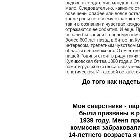
рядовых солдат, лиц младшего ко
мало. Следовательно, какие-то с
освещены слабее или вовсе остали
капле росы по-своему отражаются 
так и в сознании и чувствах кажд
отражаются ее события. И еще. Пр
попали бы записи с воспоминани
более 600 лет назад в битве на К
интересом, трепетным чувством мы
области невозможного. Отечествен
нашей Родины стоит в ряду таких
Куликовская битва 1380 года и От
памяти русского этноса связь меж
генетическая. И таковой останется
До того как наде
Мои сверстники - пар
были призваны в 
1939 году. Меня п
комиссия забраковала
14-летнего возраста я