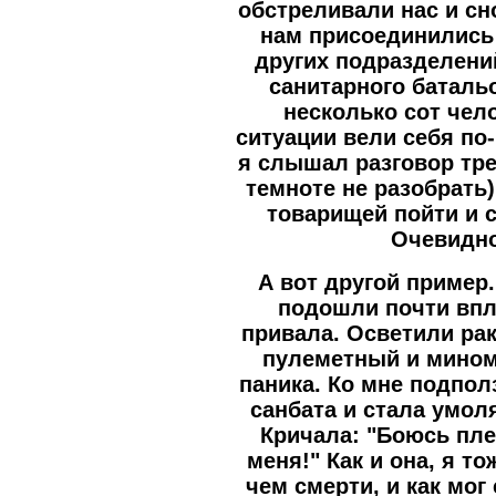
обстреливали нас и сн
нам присоединились
других подразделени
санитарного баталь
несколько сот чел
ситуации вели себя по
я слышал разговор тре
темноте не разобрать)
товарищей пойти и 
Очевидно
А вот другой пример
подошли почти впл
привала. Осветили ра
пулеметный и мином
паника. Ко мне подпол
санбата и стала умол
Кричала: "Боюсь пле
меня!" Как и она, я т
чем смерти, и как мог