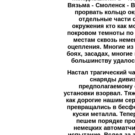
Вязьма - Смоленск - В
прорвать кольцо ок
отдельные части 
окружения кто как м
покровом темноты по
местам сквозь неме
оцепления. Многие из
боях, засадах, многие
большинству удалос
Настал трагический ч
снаряды дивиз
предполагаемому 
установки взорвал. Тя
как дорогие нашим с
превращались в бесф
куски металла. Теп
пешем порядке про
немецких автоматчи
испытание. Вслед за