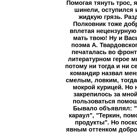
Помогая тянуть трос, 
шинели, оступился
жидкую грязь. Раз
Полковник тоже доб
вплетая нецензурную 
мать твою! Ну и Вас
поэма А. Твардовско
печаталась во фронт
литературном герое мн
потому ни тогда и ни 
командир назвал мен
смелым, ловким, тогда
мокрой курицей. Но
закрепилось за мно
пользоваться помощ
Бывало объявлял: "
караул", "Теркин, пом
продукты". Но поск
явным оттенком добро