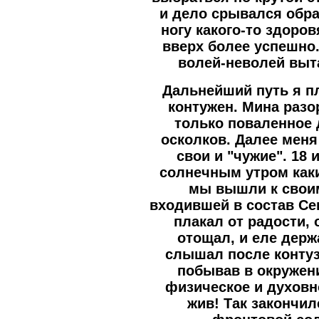
и дело срывался обра
ногу какого-то здоро
вверх более успешно.
волей-неволей выт
Дальнейший путь я п
контужен. Мина разо
только поваленное 
осколков. Далее меня
свои и "чужие". 18
солнечным утром как
мы вышли к своим
входившей в состав Се
плакал от радости, 
отощал, и еле держ
слышал после контуз
побывав в окружен
физическое и духовн
жив! Так закончи