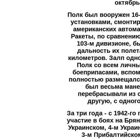
октябрь
Полк был вооружен 16
установками, смонти
американских автома
Ракеты, по сравнению
103-м дивизионе, 
дальность их полет
километров. Залп одно
Полк со всем личны
боеприпасами, вспо
полностью размещался
был весьма мане
перебрасывали из 
другую, с одног
За три года - с 1942-го
участие в боях на Бря
Украинском, 4-м Украи
3-м Прибалтийско