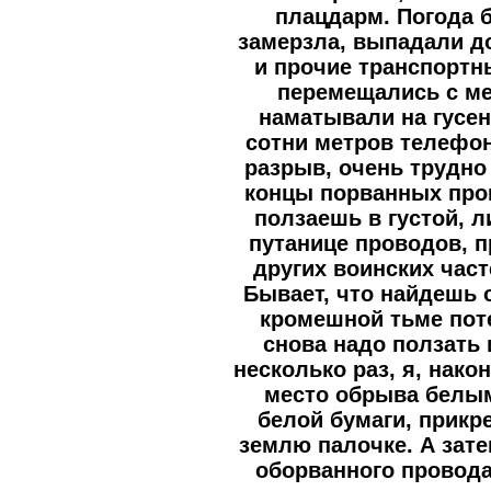
плацдарм. Погода 
замерзла, выпадали д
и прочие транспортн
перемещались с ме
наматывали на гусен
сотни метров телефо
разрыв, очень трудно
концы порванных про
ползаешь в густой, л
путанице проводов, 
других воинских час
Бывает, что найдешь 
кромешной тьме пот
снова надо ползать
несколько раз, я, нако
место обрыва белым
белой бумаги, прикр
землю палочке. А зате
оборванного провода