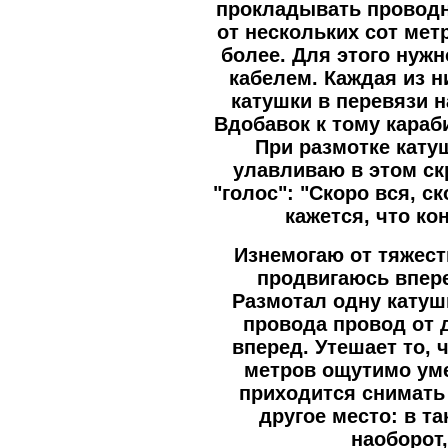
прокладывать проводн
от нескольких сот мет
более. Для этого нуж
кабелем. Каждая из ни
катушки в перевязи на
Вдобавок к тому караб
При размотке кату
улавливаю в этом с
"голос": "Скоро вся, ск
кажется, что ко
Изнемогаю от тяжест
продвигаюсь впере
Размотал одну катуш
провода провод от 
вперед. Утешает то, 
метров ощутимо уме
приходится снимать 
другое место: в та
наоборот,