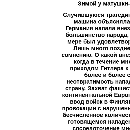
Зимой у матушки
Случившуюся трагедию
машина объясняла
Германия напала внеза
большинство народа, 
мере был удовлетво
Лишь много поздне
сомнению. О какой вне
когда в течение мн
приходом Гитлера к 
более и более 
неотвратимость напа
страну. Захват фаши
континентальной Евро
ввод войск в Финля
провокации с нарушен
бесчисленное количес
готовящемся нападен
сосредоточение мн