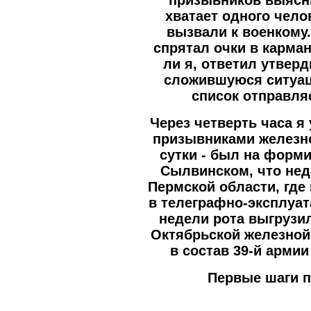
призывников выясни
хватает одного чело
вызвали к военкому.
спрятал очки в карман
ли я, ответил утвер
сложившуюся ситуац
список отправл
Через четверть часа я
призывниками железн
сутки - был на форм
Сылвинском, что нед
Пермской области, гд
в телеграфно-эксплуат
недели рота выгрузи
Октябрьской железной
в состав 39-й арми
Первые шаги 