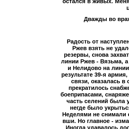
остался в живых. Меня
Дважды во вра
Радость от наступле
Ржев взять не уда
резервы, снова захва
линии Ржев - Вязьма, 
и Нелидово на линии
результате 39-я армия,
связи, оказалась в
прекратилось снабж
боеприпасами, снаряж
часть селений была 
негде было укрытьс
Неделями не снимали 
вши. Но главное - изм
Иногда удавалось дос