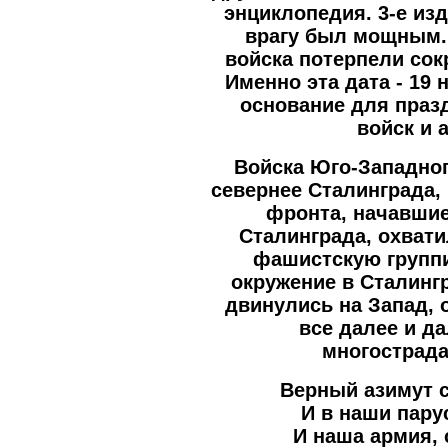
энциклопедия. 3-е изд. 
врагу был мощным.
войска потерпели со
Именно эта дата - 19 
основание для праз
войск и 
Войска Юго-Западно
севернее Сталинграда,
фронта, начавши
Сталинграда, охват
фашистскую группи
окружение в Сталингр
двинулись на Запад,
все далее и да
многострада
Верный азимут 
И в наши пару
И наша армия, 