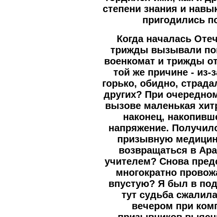
степени знания и навы
пригодились п
Когда началась Оте
трижды вызывали пов
военкомат и трижды о
той же причине - из-
горько, обидно, страд
других? При очередном
вызове маленькая хит
наконец, накопивш
напряжение. Получило
призывную медицин
возвращаться в Ара
учителем? Снова предс
многократно провож
впустую? Я был в по
тут судьба сжалил
вечером при ком