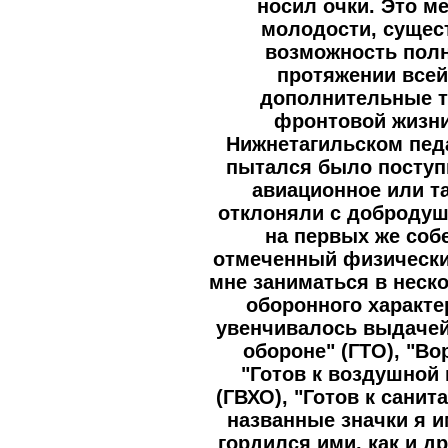
носил очки. Это м
молодости, сущес
возможность полн
протяжении всей
дополнительные т
фронтовой жизни
Нижнетагильском пед
пытался было поступ
авиационное или т
отклоняли с добродуш
на первых же соб
отмеченный физически
мне заниматься в неск
оборонного характе
увенчивалось выдачей 
обороне" (ГТО), "В
"Готов к воздушной
(ГВХО), "Готов к санит
названные значки я и
гордился ими, как и д