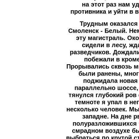
на этот раз нам у
противника и уйти в
Трудным оказался
Смоленск - Белый. Н
эту магистраль. Ок
сидели в лесу, жд
разведчиков. Дождали
побежали в кром
Прорывались сквозь м
были ранены, мног
поджидала новая 
параллельно шоссе, 
тянулся глубокий ров
темноте я упал в не
несколько человек. М
западне. На дне 
полуразложившихся 
смрадном воздухе б
выбраться по крутой ст