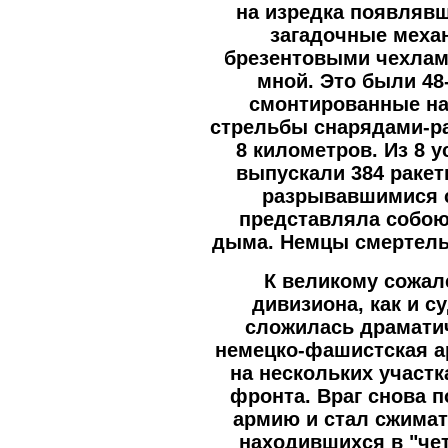
на изредка появляв
загадочные меха
брезентовыми чехлами
мной. Это были 48
смонтированные на
стрельбы снарядами-р
8 километров. Из 8 
выпускали 384 раке
разрывавшимися с
представляла собою
дыма. Немцы смертель
К великому сожал
дивизиона, как и с
сложилась драматич
немецко-фашистская а
на нескольких участк
фронта. Враг снова 
армию и стал сжимат
находившихся в "че