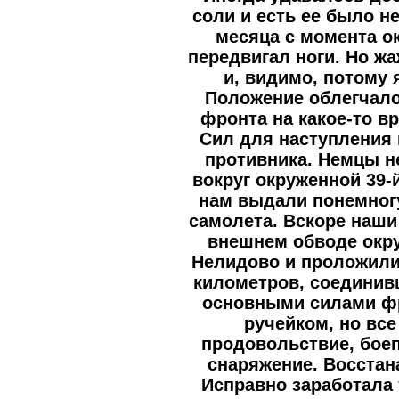
соли и есть ее было н
месяца с момента о
передвигал ноги. Но ж
и, видимо, потому 
Положение облегчало
фронта на какое-то в
Сил для наступления н
противника. Немцы н
вокруг окруженной 39-
нам выдали понемног
самолета. Вскоре наши
внешнем обводе окр
Нелидово и проложили
километров, соединив
основными силами фр
ручейком, но все
продовольствие, бое
снаряжение. Восста
Исправно заработала