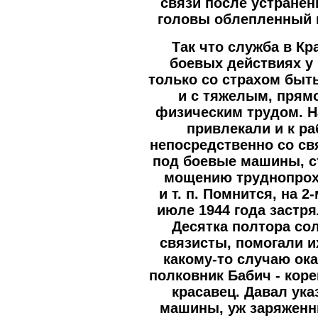
связи после устранен
головы облепленный г
Так что служба в Кр
боевых действиях у
только со страхом быт
и с тяжелым, прям
физическим трудом. Н
привлекали и к р
непосредственно со св
под боевые машины, с
мощению труднопрох
и т. п. Помнится, на 
июле 1944 года застря
Десятка полтора сол
связисты, помогали и
какому-то случаю ок
полковник Бабич - кор
красавец. Давал ука
машины, уж заряженн